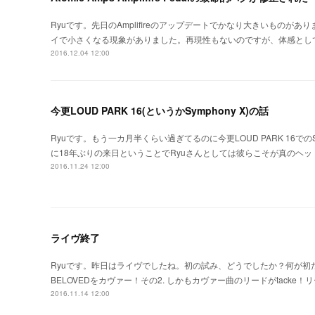
Ryuです。先日のAmplifireのアップデートでかなり大きいもの
イで小さくなる現象がありました。再現性もないのですが、体感とし
2016.12.04 12:00
今更LOUD PARK 16(というかSymphony X)の話
Ryuです。もう一カ月半くらい過ぎてるのに今更LOUD PARK 16でのSy
に18年ぶりの来日ということでRyuさんとしては彼らこそが真のヘッ
2016.11.24 12:00
ライヴ終了
Ryuです。昨日はライヴでしたね。初の試み、どうでしたか？何が初だっ
BELOVEDをカヴァー！その2. しかもカヴァー曲のリードがtacke
2016.11.14 12:00