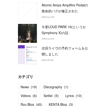
Atomic Amps Amplifire Pedalの
致命的バグが修正された
2016.12.04 12:00
今更LOUD PARK 16(というか
Symphony X)の話
2016.11.24 12:00
次回ライヴの予約フォームを公
開しました
2016.11.16 03:30
カテゴリ
News
(
19
)
Discography
(
1
)
Videos
(
6
)
Setlist
(
5
)
Lyrics
(
10
)
Ryu Blog
(
45
)
KENTA Blog
(
3
)