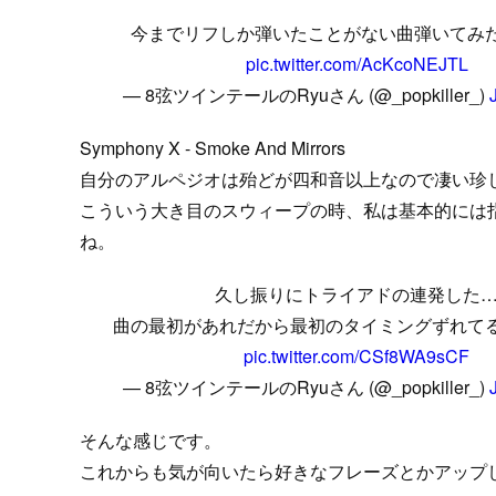
今までリフしか弾いたことがない曲弾いてみ
pic.twitter.com/AcKcoNEJTL
— 8弦ツインテールのRyuさん (@_popkiller_)
Symphony X - Smoke And Mirrors
自分のアルペジオは殆どが四和音以上なので凄い珍
こういう大き目のスウィープの時、私は基本的には
ね。
久し振りにトライアドの連発した
曲の最初があれだから最初のタイミングずれて
pic.twitter.com/CSf8WA9sCF
— 8弦ツインテールのRyuさん (@_popkiller_)
そんな感じです。
これからも気が向いたら好きなフレーズとかアップして