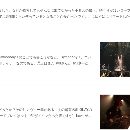
がありました。なぜか検索してもそんなに出てなかった不具合の修正。時々音が凄いロー
ては3時間くらい使っているとなることが多かったです。元に戻すにはリブートしか
mphony Xのことでも書こうかなと。Symphony X、つい
ドライナーなのである。思えばまだRyuさんがRyu少年だ…
たか？その1. カヴァー曲がある！あの超有名曲 GLAYの
！リードプレイは今まで私がメインだった訳ですが、tackeが…