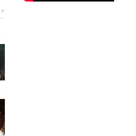
(
14
)
ファ
(
5
)
…
(
4
)
(
2
)