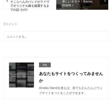
新しいギター！Ibanez
そこらへんのバンドがライヴ
RGIF8！
でオリジナル曲を披露するま
での話 その1
0
コメント
PR
あなたもサイトをつくってみません
か
Ameba Owndを使えば、誰でもかんたんにウェ
ブサイトをつくることができます。