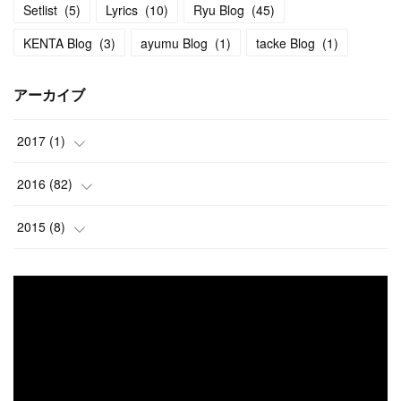
Setlist
(
5
)
Lyrics
(
10
)
Ryu Blog
(
45
)
KENTA Blog
(
3
)
ayumu Blog
(
1
)
tacke Blog
(
1
)
アーカイブ
2017
(
1
)
(
1
)
2016
(
82
)
(
2
)
2015
(
8
)
(
4
)
(
1
)
(
4
)
(
7
)
(
4
)
(
19
)