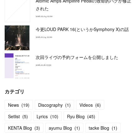
Atomic Amps Amplifire Pedalの致命的バグが修正
された
2016.12.04 12:00
今更LOUD PARK 16(というかSymphony X)の話
2016.11.24 12:00
次回ライヴの予約フォームを公開しました
2016.11.16 03:30
カテゴリ
News
(
19
)
Discography
(
1
)
Videos
(
6
)
Setlist
(
5
)
Lyrics
(
10
)
Ryu Blog
(
45
)
KENTA Blog
(
3
)
ayumu Blog
(
1
)
tacke Blog
(
1
)