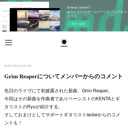
Ameba Owndで
あなただけのホームページやブログをつ
くろう
今すぐ試す
2016.04.04 01:02
Grim Reaperについてメンバーからのコメント
先日のライヴにて初披露された新曲、Grim Reaper。
今回はその新曲を作曲者でありベーシストのKENTAとギ
タリストのRyuが紹介する。
そしておまけとしてサポートギタリストtackeからのコメ
ントも！